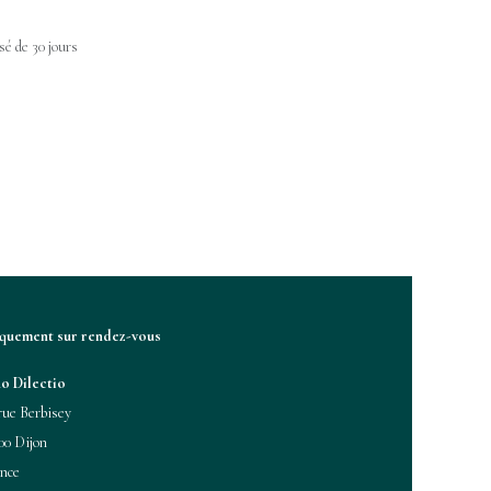
é de 30 jours
iquement sur rendez-vous
o Dilectio
rue Berbisey
00 Dijon
nce