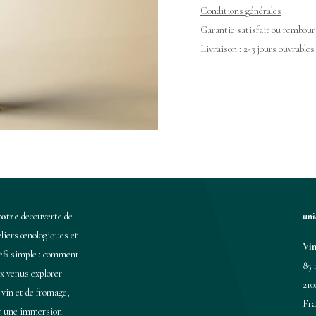
Conditions générales
Garantie satisfait ou rembours
Livraison : 2-3 jours ouvrables
votre
découverte de
un
eliers œnologiques et
Vin
éfi simple : comment
85 
ux venus explorer
210
 vin et de fromage,
Fra
ir une immersion