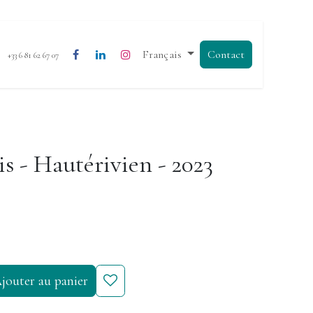
Français
Contact
+33 6 81 62 67 07
is - Hautérivien - 2023
jouter au panier