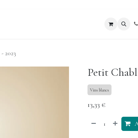
oenologiques
Blog
Boutique
 - 2023
Petit Chabl
Vins blancs
13,33
€
A