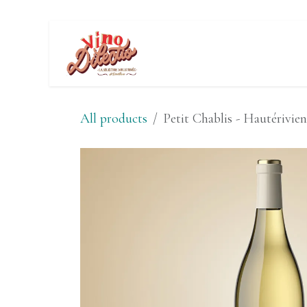
Se rendre au contenu
Expériences 
All products
Petit Chablis - Hautérivien