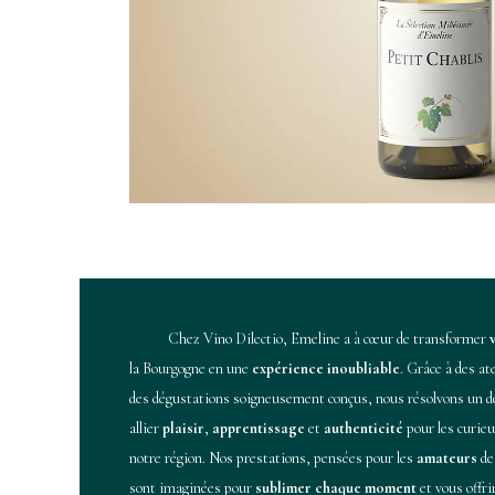
​Chez Vino Dilectio, Emeline a à cœur de transformer
la Bourgogne en une
expérience inoubliable
. Grâce à des at
des dégustations soigneusement conçus, nous résolvons un d
allier
plaisir
,
apprentissage
et
authenticité
pour les curie
notre région. Nos prestations, pensées pour les
amateurs
de
sont imaginées pour
sublimer chaque moment
et vous offr