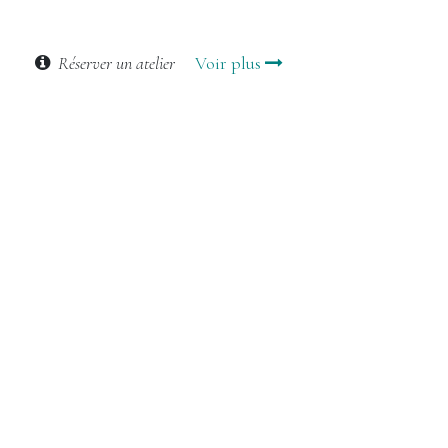
Réserver un atelier
Voir plus
in
Vins & Gastronomie
LSME - Vino Dilectio, Emeline
16 mars 2026
ÉTIQUETTES
NOS BLOGS